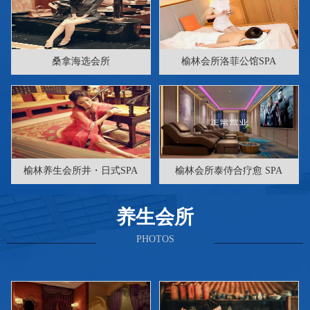
桑拿海选会所
榆林会所洛菲公馆SPA
榆林养生会所井・日式SPA
榆林会所泰侍合疗愈 SPA
养生会所
PHOTOS