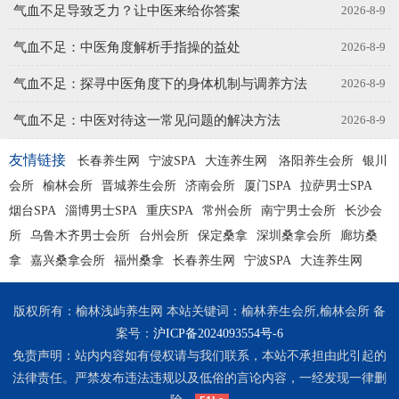
气血不足导致乏力？让中医来给你答案
2026-8-9
气血不足：中医角度解析手指操的益处
2026-8-9
气血不足：探寻中医角度下的身体机制与调养方法
2026-8-9
气血不足：中医对待这一常见问题的解决方法
2026-8-9
友情链接
长春养生网
宁波SPA
大连养生网
洛阳养生会所
银川
会所
榆林会所
晋城养生会所
济南会所
厦门SPA
拉萨男士SPA
烟台SPA
淄博男士SPA
重庆SPA
常州会所
南宁男士会所
长沙会
所
乌鲁木齐男士会所
台州会所
保定桑拿
深圳桑拿会所
廊坊桑
拿
嘉兴桑拿会所
福州桑拿
长春养生网
宁波SPA
大连养生网
版权所有：榆林浅屿养生网 本站关键词：榆林养生会所,榆林会所 备
案号：
沪ICP备2024093554号-6
免责声明：站内内容如有侵权请与我们联系，本站不承担由此引起的
法律责任。严禁发布违法违规以及低俗的言论内容，一经发现一律删