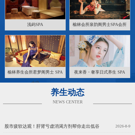
浅屿SPA
榆林会所泉韵阁男士SPA会所
榆林养生会所君梦阁男士 SPA
夜来香・奢享日式养生 SPA
水疗
养生动态
NEWS CENTER
股市疲软达观！肝肾亏虚消渴方剂帮你走出低谷
2026-8-9